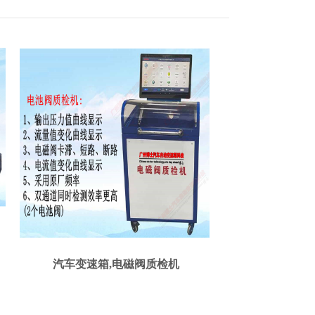
汽车变速箱,电磁阀质检机