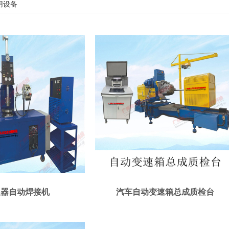
用设备
扭器自动焊接机
汽车自动变速箱总成质检台