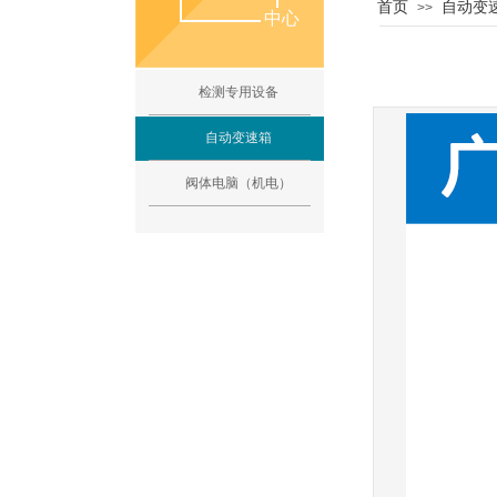
首页
自动变
>>
中心
中心
检测专用设备
PR
自动变速箱
阀体电脑（机电）